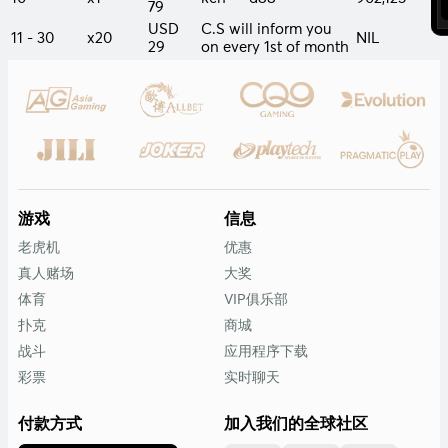
79
USD
C.S will inform you
11 - 30
x20
NIL
29
on every 1st of month
游戏
信息
老虎机
优惠
真人赌场
大奖
体育
VIP俱乐部
扑克
商城
战斗
应用程序下载
彩票
实时聊天
付款方式
加入我们的全球社区