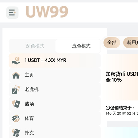
-->
全部
新用
深色模式
浅色模式
1 USDT = 4.XX MYR
加密货币 USD
主页
金 10%
老虎机
赌场
促销结束于：
146 天 20 时 52 分 
体育
扑克