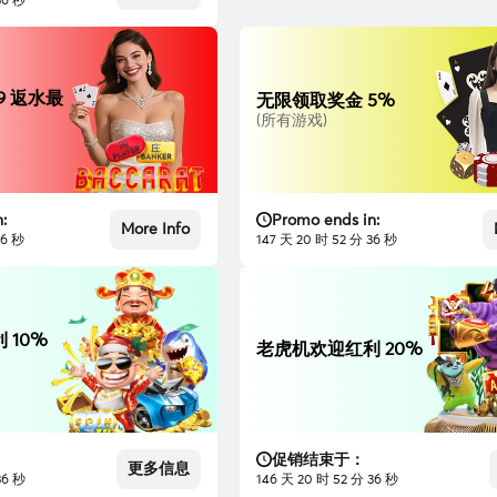
35 秒
9 返水最
无限领取奖金 5%
(所有游戏)
:
Promo ends in:
More Info
35 秒
147 天 20 时 52 分 35 秒
 10%
老虎机欢迎红利 20%
促销结束于：
更多信息
35 秒
146 天 20 时 52 分 35 秒