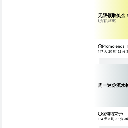
无限领取奖金 
(所有游戏)
Promo ends in
147 天 20 时 52 分 
周一迷你流水
促销结束于:
124 天 8 时 52 分 3