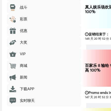
真人娱乐场欢
战斗
100%
彩票
优惠
促销结束于：
146 天 20 时 52 分 
大奖
VIP
百家乐 8 输给 
商城
高 100%
新闻
下载APP
Promo ends in
147 天 20 时 52 分 
实时聊天