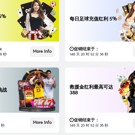
5%
每日足球充值红利 5%
:
促销结束于：
More Info
35 秒
146 天 20 时 52 分 35 秒
救援金红利最高可达
挑战
388
促销结束于：
More Info
5 秒
146 天 20 时 52 分 35 秒