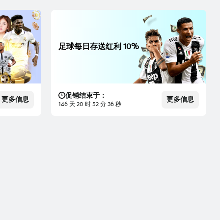
足球每日存送红利 10%
促销结束于：
更多信息
更多信息
146 天 20 时 52 分 35 秒