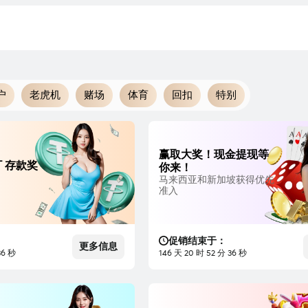
户
老虎机
赌场
体育
回扣
特别
赢取大奖！现金提现等
T 存款奖
你来！
马来西亚和新加坡获得优先
准入
促销结束于：
更多信息
35 秒
146 天 20 时 52 分 35 秒