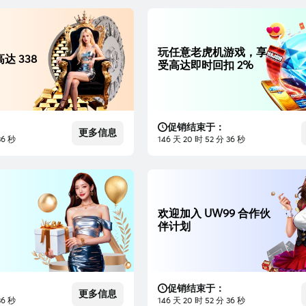
玩任意老虎机游戏，享
达 338
受高达即时回扣 2%
促销结束于：
更多信息
35 秒
146 天 20 时 52 分 35 秒
欢迎加入 UW99 合作伙
伴计划
促销结束于：
更多信息
35 秒
146 天 20 时 52 分 35 秒