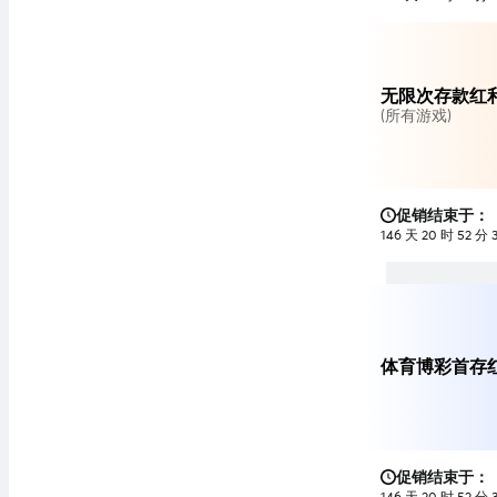
无限次存款红利
(所有游戏)
促销结束于：
146 天 20 时 52 分 
体育博彩首存红
促销结束于：