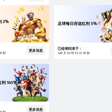
 2%
足球每日存送红利 5%
促销结束于：
更多信息
35 秒
146 天 20 时 52 分 35 秒
利 160%
更多信息