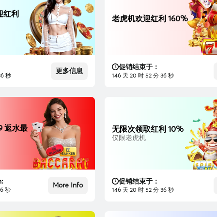
迎红利
老虎机欢迎红利 160%
促销结束于：
更多信息
35 秒
146 天 20 时 52 分 35 秒
9 返水最
无限次领取红利 10%
仅限老虎机
:
促销结束于：
More Info
35 秒
146 天 20 时 52 分 35 秒