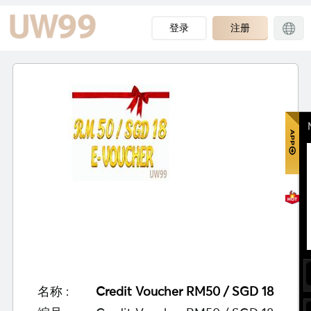
-->
登录
注册
名称 :
Credit Voucher RM50 / SGD 18