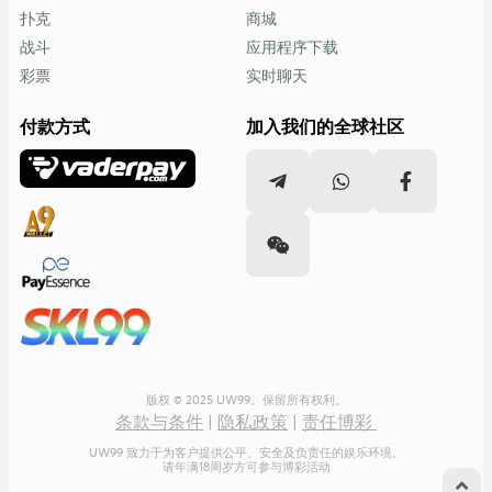
扑克
商城
战斗
应用程序下载
彩票
实时聊天
付款方式
加入我们的全球社区
版权 © 2025 UW99。保留所有权利。
条款与条件
|
隐私政策
|
责任博彩
UW99 致力于为客户提供公平、安全及负责任的娱乐环境。
请年满18周岁方可参与博彩活动