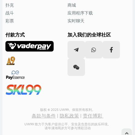
扑克
商城
战斗
应用程序下载
彩票
实时聊天
付款方式
加入我们的全球社区
版权 © 2025 UW99。保留所有权利。
条款与条件
|
隐私政策
|
责任博彩
UW99 致力于为客户提供公平、安全及负责任的娱乐环境。
请年满18周岁方可参与博彩活动