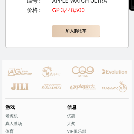
编号 :
APPLE WATCH ULTRA
价格 :
GP 3,448,500
加入购物车
游戏
信息
老虎机
优惠
真人赌场
大奖
体育
VIP俱乐部