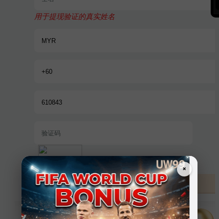
用于提现验证的真实姓名
✕