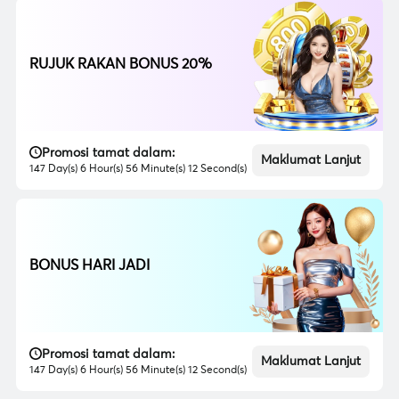
RUJUK RAKAN BONUS 20%
Promosi tamat dalam:
Maklumat Lanjut
147 Day(s) 6 Hour(s) 56 Minute(s) 11 Second(s)
BONUS HARI JADI
Promosi tamat dalam:
Maklumat Lanjut
147 Day(s) 6 Hour(s) 56 Minute(s) 11 Second(s)