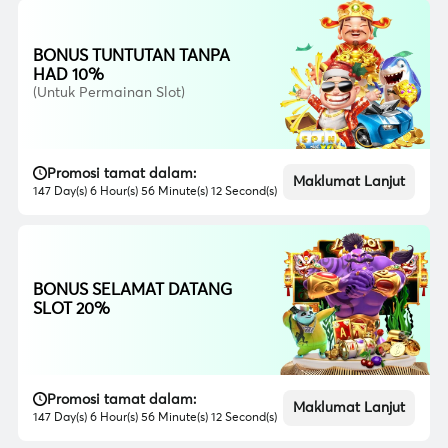
BONUS TUNTUTAN TANPA
HAD 10%
(Untuk Permainan Slot)
Promosi tamat dalam:
Maklumat Lanjut
147 Day(s) 6 Hour(s) 56 Minute(s) 11 Second(s)
BONUS SELAMAT DATANG
SLOT 20%
Promosi tamat dalam:
Maklumat Lanjut
147 Day(s) 6 Hour(s) 56 Minute(s) 11 Second(s)