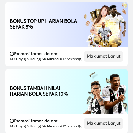
BONUS TOP UP HARIAN BOLA
SEPAK 5%
Promosi tamat dalam:
Maklumat Lanjut
147 Day(s) 6 Hour(s) 56 Minute(s) 11 Second(s)
BONUS TAMBAH NILAI
HARIAN BOLA SEPAK 10%
Promosi tamat dalam:
Maklumat Lanjut
147 Day(s) 6 Hour(s) 56 Minute(s) 11 Second(s)