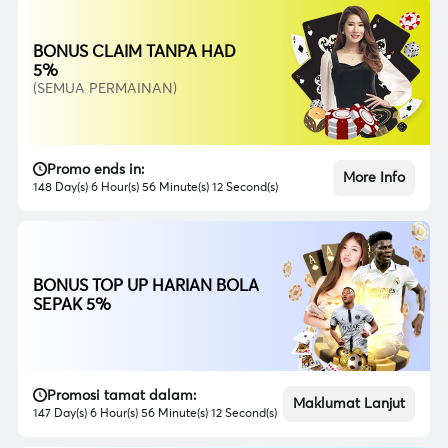
BONUS CLAIM TANPA HAD
5%
(SEMUA PERMAINAN)
Promo ends in:
More Info
148 Day(s) 6 Hour(s) 56 Minute(s) 11 Second(s)
BONUS TOP UP HARIAN BOLA
SEPAK 5%
Promosi tamat dalam:
Maklumat Lanjut
147 Day(s) 6 Hour(s) 56 Minute(s) 11 Second(s)