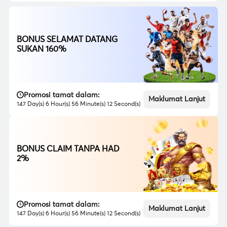
BONUS SELAMAT DATANG
SUKAN 160%
Promosi tamat dalam:
Maklumat Lanjut
147 Day(s) 6 Hour(s) 56 Minute(s) 11 Second(s)
BONUS CLAIM TANPA HAD
2%
Promosi tamat dalam:
Maklumat Lanjut
147 Day(s) 6 Hour(s) 56 Minute(s) 11 Second(s)