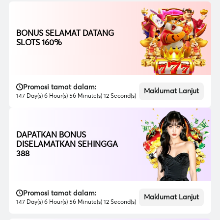
BONUS SELAMAT DATANG
SLOTS 160%
Promosi tamat dalam:
Maklumat Lanjut
147 Day(s) 6 Hour(s) 56 Minute(s) 11 Second(s)
DAPATKAN BONUS
DISELAMATKAN SEHINGGA
388
Promosi tamat dalam:
Maklumat Lanjut
147 Day(s) 6 Hour(s) 56 Minute(s) 11 Second(s)