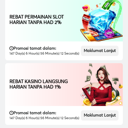
REBAT PERMAINAN SLOT
HARIAN TANPA HAD 2%
Promosi tamat dalam:
Maklumat Lanjut
147 Day(s) 6 Hour(s) 56 Minute(s) 11 Second(s)
REBAT KASINO LANGSUNG
HARIAN TANPA HAD 1%
Promosi tamat dalam:
Maklumat Lanjut
147 Day(s) 6 Hour(s) 56 Minute(s) 11 Second(s)