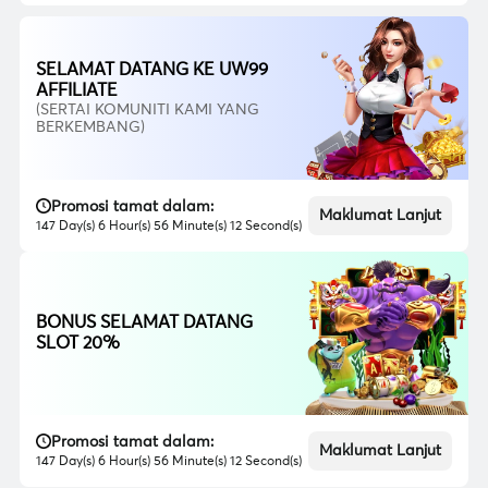
SELAMAT DATANG KE UW99
AFFILIATE
(SERTAI KOMUNITI KAMI YANG
BERKEMBANG)
Promosi tamat dalam:
Maklumat Lanjut
147 Day(s) 6 Hour(s) 56 Minute(s) 11 Second(s)
BONUS SELAMAT DATANG
SLOT 20%
Promosi tamat dalam:
Maklumat Lanjut
147 Day(s) 6 Hour(s) 56 Minute(s) 11 Second(s)