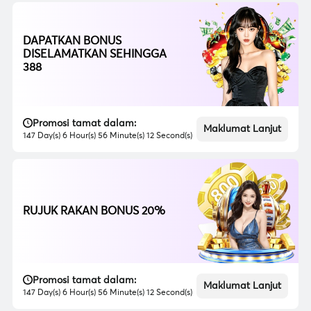
DAPATKAN BONUS
DISELAMATKAN SEHINGGA
388
Promosi tamat dalam:
Maklumat Lanjut
147 Day(s) 6 Hour(s) 56 Minute(s) 11 Second(s)
RUJUK RAKAN BONUS 20%
Promosi tamat dalam:
Maklumat Lanjut
147 Day(s) 6 Hour(s) 56 Minute(s) 11 Second(s)