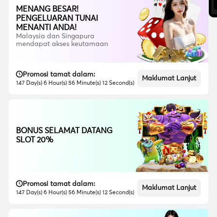
MENANG BESAR!
PENGELUARAN TUNAI
MENANTI ANDA!
Malaysia dan Singapura
mendapat akses keutamaan
Promosi tamat dalam:
Maklumat Lanjut
147 Day(s) 6 Hour(s) 56 Minute(s) 11 Second(s)
BONUS SELAMAT DATANG
SLOT 20%
Promosi tamat dalam:
Maklumat Lanjut
147 Day(s) 6 Hour(s) 56 Minute(s) 11 Second(s)