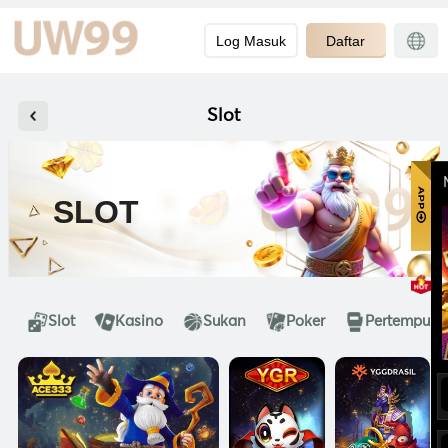
-->
Log Masuk
Daftar
Slot
SLOT
Slot
Kasino
Sukan
Poker
Pertempura