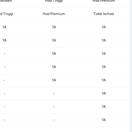
tandard
Had Tinggi
Had Premium
d Tinggi
Had Premium
Tidak terhad
YA
YA
YA
YA
YA
YA
-
YA
YA
-
YA
YA
-
YA
YA
-
-
YA
-
-
YA
-
-
YA