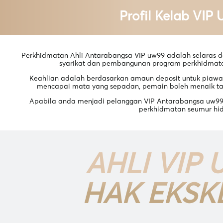
Profil Kelab VIP
Perkhidmatan Ahli Antarabangsa VIP uw99 adalah selaras d
syarikat dan pembangunan program perkhidmata
Keahlian adalah berdasarkan amaun deposit untuk piawai
mencapai mata yang sepadan, pemain boleh menaik tara
Apabila anda menjadi pelanggan VIP Antarabangsa uw99
perkhidmatan seumur hid
AHLI VIP
HAK EKSK