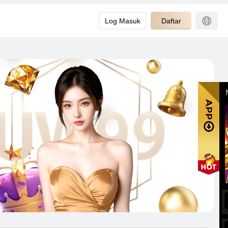
Log Masuk
Daftar