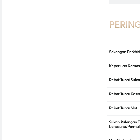
PERING
Sokongan Perkhi
Keperluan Kemas
Rebat Tunai Suka
Rebat Tunai Kasi
Rebat Tunai Slot
Sukan Pulangan 
Langsung/Permai