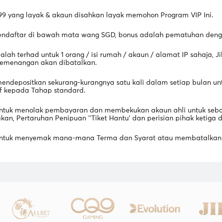
9 yang layak & akaun disahkan layak memohon Program VIP Ini.
mendaftar di bawah mata wang SGD, bonus adalah pematuhan deng
lah terhad untuk 1 orang / isi rumah / akaun / alamat IP sahaja, 
kemenangan akan dibatalkan.
endepositkan sekurang-kurangnya satu kali dalam setiap bulan un
af kepada Tahap standard.
tuk menolak pembayaran dan membekukan akaun ahli untuk sebaran
kan, Pertaruhan Penipuan ''Tiket Hantu' dan perisian pihak ketig
tuk menyemak mana-mana Terma dan Syarat atau membatalkan Prog