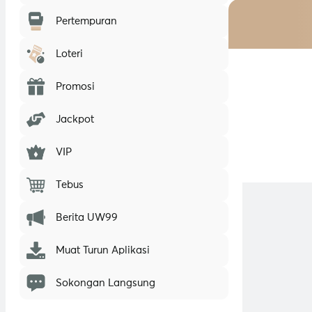
Pertempuran
Loteri
Promosi
Jackpot
VIP
Tebus
Berita UW99
Muat Turun Aplikasi
Sokongan Langsung