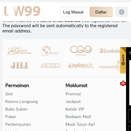
-->
Log Masuk
Daftar
To recover your password, please enter your email address
which must be the
same email address
you registered with us.
The password will be sent automatically to the registered
email address.
Permainan
Maklumat
Slot
Promosi
Kasino Langsung
Jackpot
Buku Sukan
Kelab VIP
Poker
Redeem Mall
Pertempuran
Muat Turun Apl